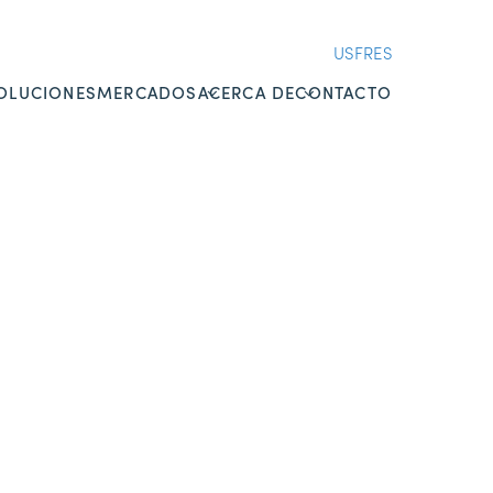
US
FR
ES
OLUCIONES
MERCADOS
ACERCA DE
CONTACTO
OVERVIEW
OVERVIEW
SEGUROS
SUNNYNEWS ES
ESPECIALIZADOS
CARRERAS
RESPONSABILIDAD
CONOCE A NUESTRO
MÉDICA
EQUIPO
BIENES & ACCIDENTES