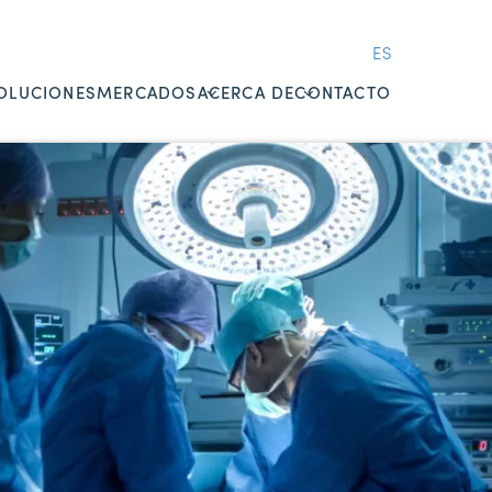
ES
OLUCIONES
MERCADOS
ACERCA DE
CONTACTO
OVERVIEW
OVERVIEW
SEGUROS
SUNNYNEWS ES
ESPECIALIZADOS
CARRERAS
RESPONSABILIDAD
CONOCE A NUESTRO
MÉDICA
EQUIPO
BIENES & ACCIDENTES