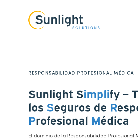
RESPONSABILIDAD PROFESIONAL MÉDICA
Sunlight S
impli
fy – 
los
S
eguros de
R
esp
P
rofesional
M
édica
El dominio de la Responsabilidad Profesional