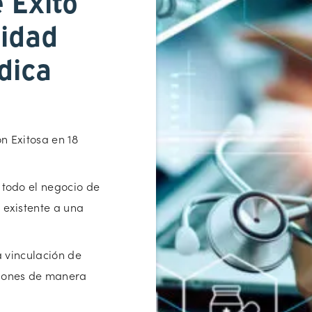
 Éxito
lidad
dica
n Exitosa en 18
 todo el negocio de
 existente a una
a vinculación de
ciones de manera