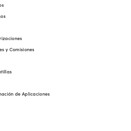
os
sos
orizaciones
res y Comisiones
tillas
ación de Aplicaciones