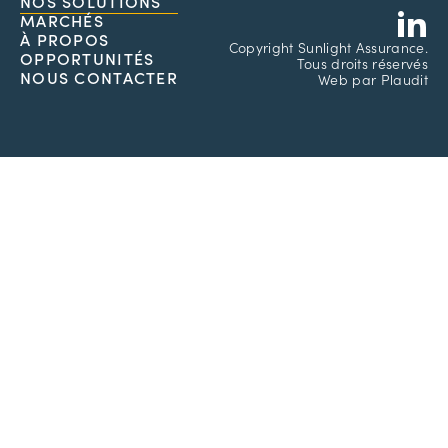
L
NOS SOLUTIONS
MARCHÉS
À PROPOS
Copyright
Sunlight Assurance.
OPPORTUNITÉS
Tous droits réservés
NOUS CONTACTER
Web
par
Plaudit