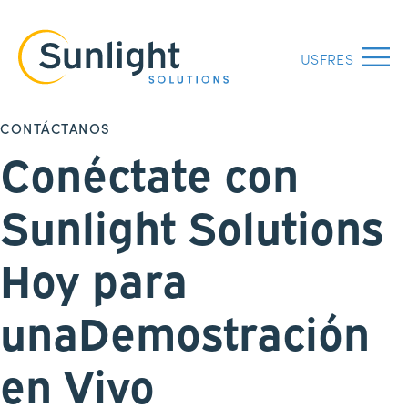
US
FR
ES
Menu
CONTÁCTANOS
Conéctate con
Sunlight Solutions
Hoy para
una
Demostración
en Vivo