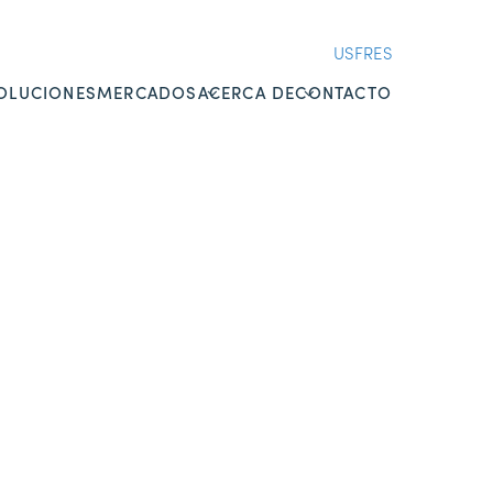
US
FR
ES
OLUCIONES
MERCADOS
ACERCA DE
CONTACTO
OVERVIEW
OVERVIEW
SEGUROS
SUNNYNEWS ES
ESPECIALIZADOS
CARRERAS
RESPONSABILIDAD
CONOCE A NUESTRO
MÉDICA
EQUIPO
BIENES & ACCIDENTES